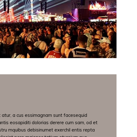
 atur, a cus essimagnam sunt facesequid
ntis eosapiditi dolorias derere cum sam, od et
istru mquibus debisinumet exerchil entis repta