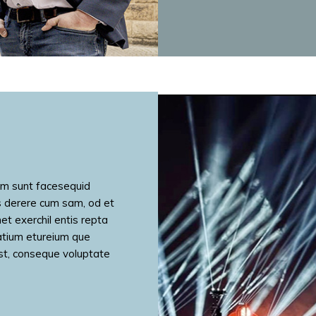
am sunt facesequid
as derere cum sam, od et
et exerchil entis repta
tatium etureium que
st, conseque voluptate