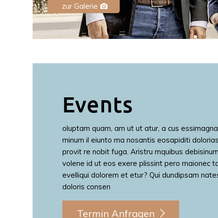
zur Galerie
Events
oluptam quam, am ut ut atur, a cus essimagn
minum il eiunto ma nosantis eosapiditi dolori
provit re nobit fuga. Aristru mquibus debisinum
volene id ut eos exere plissint pero maionec 
evelliqui dolorem et etur? Qui dundipsam nate
doloris consen
Termin Anfragen