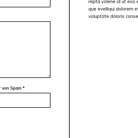
repta volene id ut eos 
que evelliqui dolorem 
voluptate doloris cons
hr von Spam
*