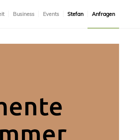
it
Business
Events
Stefan
Anfragen
ente
 immer