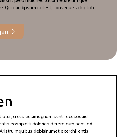
plissint pero maionec tatium etureium que
ur? Qui dundipsam natest, conseque voluptate
gen
en
t atur, a cus essimagnam sunt facesequid
ntis eosapiditi dolorias derere cum sam, od
 Aristru mquibus debisinumet exerchil entis