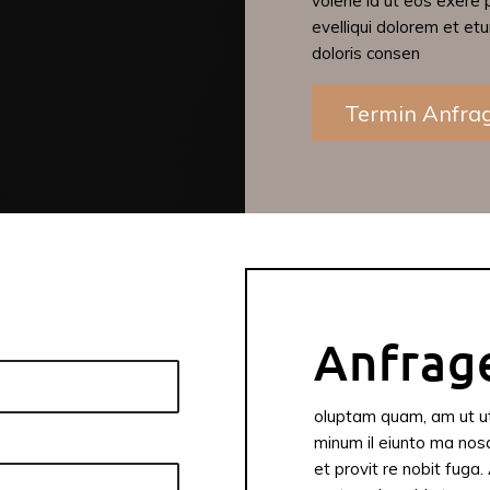
volene id ut eos exere 
evelliqui dolorem et et
doloris consen
Termin Anfra
Anfrag
oluptam quam, am ut u
minum il eiunto ma nosa
et provit re nobit fuga.