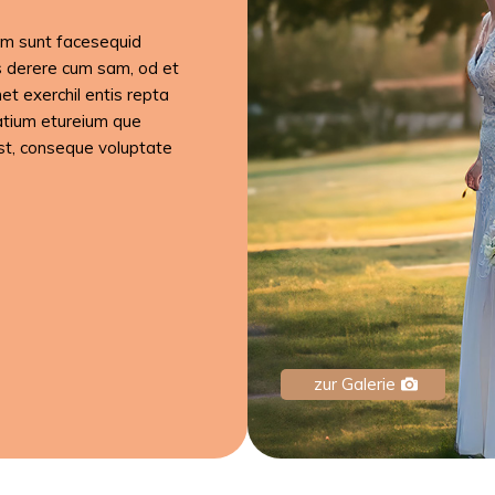
am sunt facesequid
as derere cum sam, od et
et exerchil entis repta
tatium etureium que
st, conseque voluptate
zur Galerie