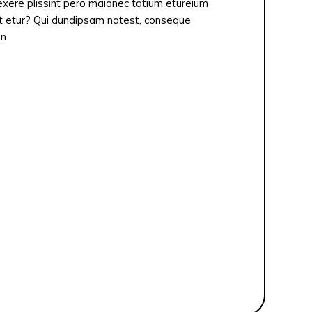
exere plissint pero maionec tatium etureium
et etur? Qui dundipsam natest, conseque
en