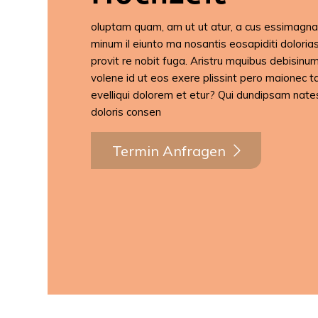
oluptam quam, am ut ut atur, a cus essimagn
minum il eiunto ma nosantis eosapiditi dolori
provit re nobit fuga. Aristru mquibus debisinum
volene id ut eos exere plissint pero maionec 
evelliqui dolorem et etur? Qui dundipsam nate
doloris consen
Termin Anfragen