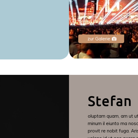
zur Galerie
Stefan
oluptam quam, am ut ut
minum il eiunto ma nosa
provit re nobit fuga. Ar