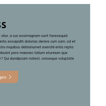
ss
 atur, a cus essimagnam sunt facesequid
ntis eosapiditi dolorias derere cum sam, od et
istru mquibus debisinumet exerchil entis repta
plissint pero maionec tatium etureium que
ur? Qui dundipsam natest, conseque voluptate
gen