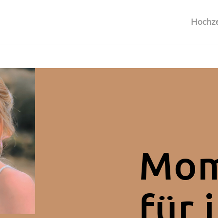
Hochze
Mom
für