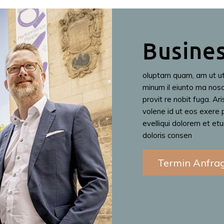
Busine
oluptam quam, am ut ut
minum il eiunto ma nosa
provit re nobit fuga. Ar
volene id ut eos exere 
evelliqui dolorem et et
doloris consen
Termin Anfra